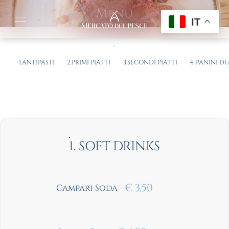
Menu
IT
1.ANTIPASTI
2.PRIMI PIATTI
3.SECONDI PIATTI
4. PANINI D
1. SOFT DRINKS
€
3,50
Campari Soda